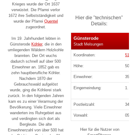
Krieges wurde der Ort 1637
verwüstet. Die Pfarrei verlor
1672 ihre Selbstständigkeit und
Hier die "technischen"
wurde der Pfarrei
Quentel
Details:
zugeordnet.
Günsterode
Im 19. Jahrhundert lebten in
Stadt Melsungen
Günsterode
Köhler
, die in den
umliegenden Wäldern Holzkohle
Koordinaten:
51° 1
brannten. Der Ort wuchs
dadurch schnell auf über 500
Höhe:
500 
Einwohner an. 1852 gab es
zehn hauptberufliche Köhler.
Einwohner:
350
(
Nachdem 1870 der
Gebrauchswald aufgelöst
Eingemeindung:
1. Ja
wurde, ging die Köhlerei stark
zurück. In den folgenden Jahren
kam es zu einer Verarmung der
Postleitzahl:
3421
Bevölkerung. Viele Einwohner
wanderten ins Ruhrgebiet aus
Vorwahl:
0560
und verdingten sich dort als
Bergleute. Die alte
Hier für die Nutzer von
Einwohnerzahl von über 500 hat