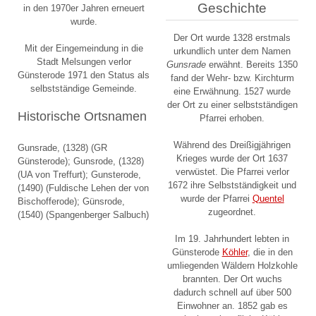
Geschichte
in den 1970er Jahren erneuert
wurde.
Der Ort wurde 1328 erstmals
Mit der Eingemeindung in die
urkundlich unter dem Namen
Stadt Melsungen verlor
Gunsrade
erwähnt. Bereits 1350
Günsterode 1971 den Status als
fand der Wehr- bzw. Kirchturm
selbstständige Gemeinde.
eine Erwähnung. 1527 wurde
der Ort zu einer selbstständigen
Historische Ortsnamen
Pfarrei erhoben.
Während des Dreißigjährigen
Gunsrade, (1328) (GR
Krieges wurde der Ort 1637
Günsterode); Gunsrode, (1328)
verwüstet. Die Pfarrei verlor
(UA von Treffurt); Gunsterode,
1672 ihre Selbstständigkeit und
(1490) (Fuldische Lehen der von
wurde der Pfarrei
Quentel
Bischofferode); Günsrode,
zugeordnet.
(1540) (Spangenberger
Salbuch
)
Im 19. Jahrhundert lebten in
Günsterode
Köhler
, die in den
umliegenden Wäldern Holzkohle
brannten. Der Ort wuchs
dadurch schnell auf über 500
Einwohner an. 1852 gab es