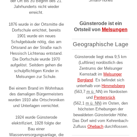
SmartPhones
der Ort bis zu Beginn des 21.
Jahrhunderts nicht wieder
erreicht.
Günsterode ist ein
1876 wurde in der Ortsmitte die
Ortsteil von
Melsungen
Dorfschule errichtet, bereits
1901 wurde ein neues
Schulgebäude nötig, das am
Geographische Lage
Ortsrand an der Straße nach
Hessisch Lichtenau entstand.
Günsterode liegt etwa 9,5 km
Die Dorfschule wurde 1970
(Luftlinie) nordöstlich des
aufgelöst. Seitdem gehen die
Zentrums der Melsunger
schulpflichtigen Kinder in
Kernstadt im
Melsunger
Melsungen zur Schule.
Bergland
. Es befindet sich
unterhalb von
Himmelsberg
Bei einem Brand im Wohnhaus
(
563,7
m ü.
NN
) im Nordosten
des damaligen Bürgermeisters
und
Pentersrück
wurden 1910 alte Ortschroniken
(
562,1
m ü. NN
) im Osten, den
und Unterlagen vernichtet.
höchsten Erhebungen der
bewaldeten
Günsteröder Höhe
.
1924 wurde Günsterode
Das Dorf wird vom Kehrenbach-
elektrifiziert, 1928 folgte der
Zufluss
Ohebach
durchflossen.
Bau einer
Wasserversorgungsanlage, die